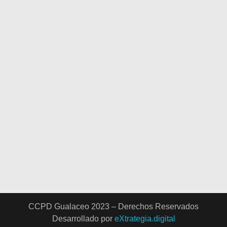
a 17h00
Ubicación
CCPD Gualaceo 2023 – Derechos Reservados
Desarrollado por
eXtrategia.digital