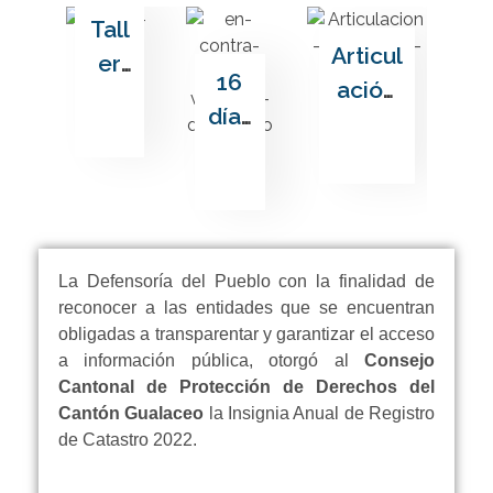
Has
Tall
ta
Articul
er
Ibar
16
ación
de
ra
días
interin
fort
viaj
de
stituci
alec
o el
acti
onal
imie
equ
vis
entre
nto
po
mo
la
al
téc
La Defensoría del Pueblo con la finalidad de
en
Prefe
gru
nic
reconocer a las entidades que se encuentran
con
ctura
po
obligadas a transparentar y garantizar el acceso
del
tra
Azuay
a información pública, otorgó al
Consejo
de
CC
de
Cantonal de Protección de Derechos del
y el
per
PD
Cantón Gualaceo
la Insignia Anual de Registro
la
CCPD
son
de Catastro 2022.
–
viol
Guala
as
Gua
enci