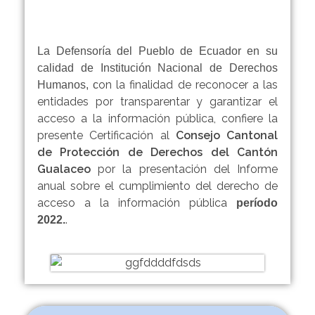
ceo
con
lac
a de
disc
o
gén
apa
La Defensoría del Pueblo de Ecuador en su
ero.
calidad de Institución Nacional de Derechos
cida
on la finalidad de reconocer a las
Humanos, c
d
entidades por transparentar y garantizar el
de
acceso a la información pública, confiere la
presente Certificación al
Consejo Cantonal
la
de Protección de Derechos del Cantón
parr
Gualaceo
por la presentación del Informe
oqui
anual sobre el cumplimiento del derecho de
acceso a la información pública
a
período
.
2022.
Jad
an.