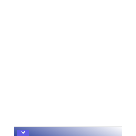
Prefectura Azuay y el CCPD Gualaceo
Hasta Ibarra viajo el equipo técnico del
CCPD – Gualaceo
Apoyo para el desarrollo el evento “Killa
Raymi 2023″